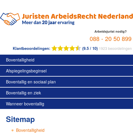
Arbeidsjurist nodig?
088 - 20 50 899
Klantbeoordelingen:
(9.5 / 10)
1923
beoordelingen
Boventalligheid
Afspiegelingsbeginsel
Boventallig en sociaal plan
Boventallig en ziek
Wanneer boventallig
Sitemap
Boventalligheid