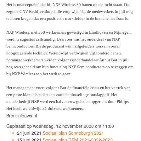
Het is onacceptabel dat bij NXP Wireless 85 banen op de tocht staan. Dat
zegt de CNV Bedrijvenbond, die erop wijst dat de medewerkers in juli nog
te horen kregen dat een positie als marktleider in de branche haalbaar is.
NXP Wireless, met 350 werknemers gevestigd in Eindhoven en Nijmegen,
werd in augustus zelfstandig. Daarvoor was het onderdeel van NXP
Semiconductors. Bij de producent van halfgeleiders werken vooral
hoogopgeleide technici. Wereldwijd verdwijnen vijfhonderd banen.
Sommige werknemers werden volgens onderhandelaar Arthur Bot in juli
nog overgehaald om hun functie bij NXP Semiconductors op te zeggen om
bij NXP Wireless aan het werk te gaan.
Het management voert volgens Bot de financiële crisis en het vertrek van
een grote klant als reden aan voor de plotselinge ontslaggolf. Het
moederbedrijf NXP werd een halve eeuw geleden opgericht door Philips.
Het heeft wereldwijd 31 duizend werknemers.
Bron: nieuws.nl
Geplaatst op woensdag, 12 november 2008 om 11:00
24 juni 2021
Sociaal plan Sonneburgh 2021
15 juni 2021
Sociaal plan DSM 2021-2022-2023