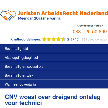
Arbeidsjurist nodig?
088 - 20 50 899
Klantbeoordelingen:
(9.5 / 10)
1923
beoordelingen
Boventalligheid
Afspiegelingsbeginsel
Boventallig en sociaal plan
Boventallig en ziek
Wanneer boventallig
CNV woest over dreigend ontslag
voor technici