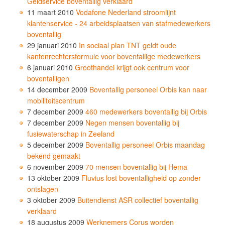
Geldservice boventallig verklaard
11 maart 2010
Vodafone Nederland stroomlijnt
klantenservice - 24 arbeidsplaatsen van stafmedewerkers
boventallig
29 januari 2010
In sociaal plan TNT geldt oude
kantonrechtersformule voor boventallige medewerkers
6 januari 2010
Groothandel krijgt ook centrum voor
boventalligen
14 december 2009
Boventallig personeel Orbis kan naar
mobiliteitscentrum
7 december 2009
460 medewerkers boventallig bij Orbis
7 december 2009
Negen mensen boventallig bij
fusiewaterschap in Zeeland
5 december 2009
Boventallig personeel Orbis maandag
bekend gemaakt
6 november 2009
70 mensen boventallig bij Hema
13 oktober 2009
Fluvius lost boventalligheid op zonder
ontslagen
3 oktober 2009
Buitendienst ASR collectief boventallig
verklaard
18 augustus 2009
Werknemers Corus worden