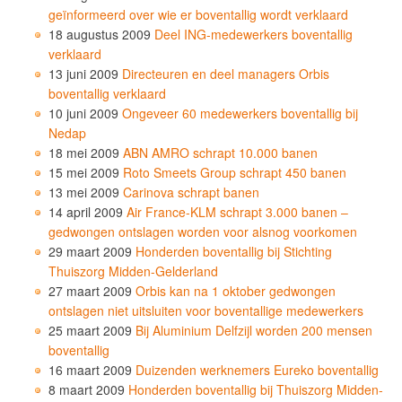
geïnformeerd over wie er boventallig wordt verklaard
18 augustus 2009
Deel ING-medewerkers boventallig
verklaard
13 juni 2009
Directeuren en deel managers Orbis
boventallig verklaard
10 juni 2009
Ongeveer 60 medewerkers boventallig bij
Nedap
18 mei 2009
ABN AMRO schrapt 10.000 banen
15 mei 2009
Roto Smeets Group schrapt 450 banen
13 mei 2009
Carinova schrapt banen
14 april 2009
Air France-KLM schrapt 3.000 banen –
gedwongen ontslagen worden voor alsnog voorkomen
29 maart 2009
Honderden boventallig bij Stichting
Thuiszorg Midden-Gelderland
27 maart 2009
Orbis kan na 1 oktober gedwongen
ontslagen niet uitsluiten voor boventallige medewerkers
25 maart 2009
Bij Aluminium Delfzijl worden 200 mensen
boventallig
16 maart 2009
Duizenden werknemers Eureko boventallig
8 maart 2009
Honderden boventallig bij Thuiszorg Midden-