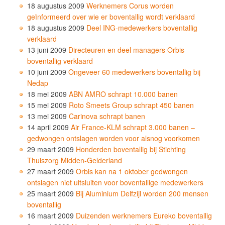
18 augustus 2009
Werknemers Corus worden
geïnformeerd over wie er boventallig wordt verklaard
18 augustus 2009
Deel ING-medewerkers boventallig
verklaard
13 juni 2009
Directeuren en deel managers Orbis
boventallig verklaard
10 juni 2009
Ongeveer 60 medewerkers boventallig bij
Nedap
18 mei 2009
ABN AMRO schrapt 10.000 banen
15 mei 2009
Roto Smeets Group schrapt 450 banen
13 mei 2009
Carinova schrapt banen
14 april 2009
Air France-KLM schrapt 3.000 banen –
gedwongen ontslagen worden voor alsnog voorkomen
29 maart 2009
Honderden boventallig bij Stichting
Thuiszorg Midden-Gelderland
27 maart 2009
Orbis kan na 1 oktober gedwongen
ontslagen niet uitsluiten voor boventallige medewerkers
25 maart 2009
Bij Aluminium Delfzijl worden 200 mensen
boventallig
16 maart 2009
Duizenden werknemers Eureko boventallig