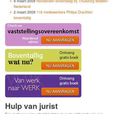
8 maart 2009
Honderden boventallig bij Thuiszorg Midden-
Nederland
2 maart 2009
116 medewerkers Philips Drachten
boventallig
Hulp van jurist