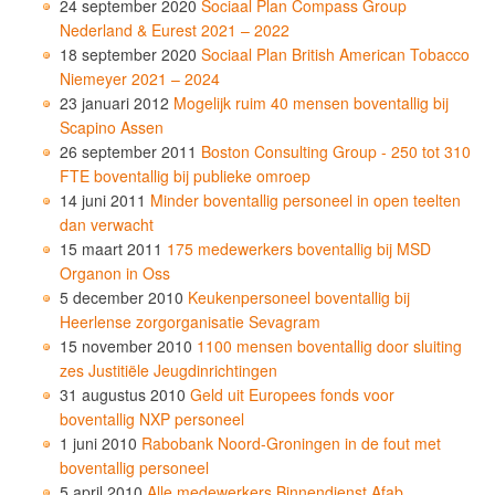
24 september 2020
Sociaal Plan Compass Group
Nederland & Eurest 2021 – 2022
18 september 2020
Sociaal Plan British American Tobacco
Niemeyer 2021 – 2024
23 januari 2012
Mogelijk ruim 40 mensen boventallig bij
Scapino Assen
26 september 2011
Boston Consulting Group - 250 tot 310
FTE boventallig bij publieke omroep
14 juni 2011
Minder boventallig personeel in open teelten
dan verwacht
15 maart 2011
175 medewerkers boventallig bij MSD
Organon in Oss
5 december 2010
Keukenpersoneel boventallig bij
Heerlense zorgorganisatie Sevagram
15 november 2010
1100 mensen boventallig door sluiting
zes Justitiële Jeugdinrichtingen
31 augustus 2010
Geld uit Europees fonds voor
boventallig NXP personeel
1 juni 2010
Rabobank Noord-Groningen in de fout met
boventallig personeel
5 april 2010
Alle medewerkers Binnendienst Afab