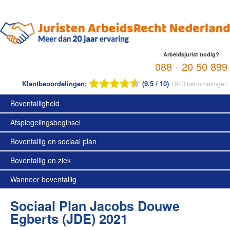
Arbeidsjurist nodig?
088 - 20 50 899
Klantbeoordelingen:
(9.5 / 10)
1923
beoordelingen
Boventalligheid
Afspiegelingsbeginsel
Boventallig en sociaal plan
Boventallig en ziek
Wanneer boventallig
Sociaal Plan Jacobs Douwe
Egberts (JDE) 2021