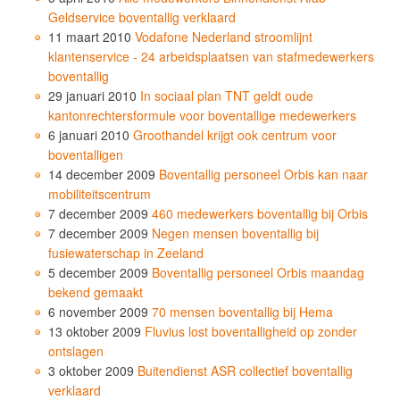
Geldservice boventallig verklaard
11 maart 2010
Vodafone Nederland stroomlijnt
klantenservice - 24 arbeidsplaatsen van stafmedewerkers
boventallig
29 januari 2010
In sociaal plan TNT geldt oude
kantonrechtersformule voor boventallige medewerkers
6 januari 2010
Groothandel krijgt ook centrum voor
boventalligen
14 december 2009
Boventallig personeel Orbis kan naar
mobiliteitscentrum
7 december 2009
460 medewerkers boventallig bij Orbis
7 december 2009
Negen mensen boventallig bij
fusiewaterschap in Zeeland
5 december 2009
Boventallig personeel Orbis maandag
bekend gemaakt
6 november 2009
70 mensen boventallig bij Hema
13 oktober 2009
Fluvius lost boventalligheid op zonder
ontslagen
3 oktober 2009
Buitendienst ASR collectief boventallig
verklaard