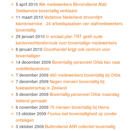
5 april 2010
Alle medewerkers Binnendienst Afab
Geldservice boventallig verklaard
11 maart 2010
Vodafone Nederland stroomlijnt
klantenservice - 24 arbeidsplaatsen van stafmedewerkers
boventallig
29 januari 2010
In sociaal plan TNT geldt oude
kantonrechtersformule voor boventallige medewerkers
6 januari 2010
Groothandel krijgt ook centrum voor
boventalligen
14 december 2009
Boventallig personeel Orbis kan naar
mobiliteitscentrum
7 december 2009
460 medewerkers boventallig bij Orbis
7 december 2009
Negen mensen boventallig bij
fusiewaterschap in Zeeland
5 december 2009
Boventallig personeel Orbis maandag
bekend gemaakt
6 november 2009
70 mensen boventallig bij Hema
13 oktober 2009
Fluvius lost boventalligheid op zonder
ontslagen
3 oktober 2009
Buitendienst ASR collectief boventallig