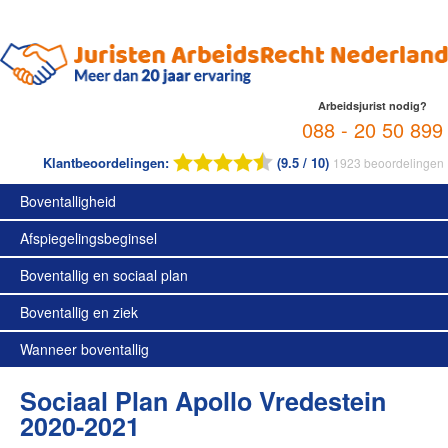
Arbeidsjurist nodig?
088 - 20 50 899
Klantbeoordelingen:
(9.5 / 10)
1923
beoordelingen
Boventalligheid
Afspiegelingsbeginsel
Boventallig en sociaal plan
Boventallig en ziek
Wanneer boventallig
Sociaal Plan Apollo Vredestein
2020-2021