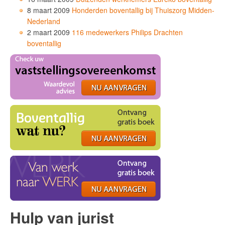
8 maart 2009
Honderden boventallig bij Thuiszorg Midden-
Nederland
2 maart 2009
116 medewerkers Philips Drachten
boventallig
Hulp van jurist