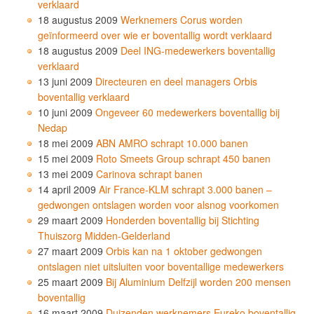
verklaard
18 augustus 2009
Werknemers Corus worden
geïnformeerd over wie er boventallig wordt verklaard
18 augustus 2009
Deel ING-medewerkers boventallig
verklaard
13 juni 2009
Directeuren en deel managers Orbis
boventallig verklaard
10 juni 2009
Ongeveer 60 medewerkers boventallig bij
Nedap
18 mei 2009
ABN AMRO schrapt 10.000 banen
15 mei 2009
Roto Smeets Group schrapt 450 banen
13 mei 2009
Carinova schrapt banen
14 april 2009
Air France-KLM schrapt 3.000 banen –
gedwongen ontslagen worden voor alsnog voorkomen
29 maart 2009
Honderden boventallig bij Stichting
Thuiszorg Midden-Gelderland
27 maart 2009
Orbis kan na 1 oktober gedwongen
ontslagen niet uitsluiten voor boventallige medewerkers
25 maart 2009
Bij Aluminium Delfzijl worden 200 mensen
boventallig
16 maart 2009
Duizenden werknemers Eureko boventallig