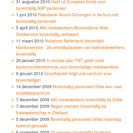
31 augustus 2010
Geld uit Europees fonds voor
boventallig NXP personeel
1 juni 2010
Rabobank Noord-Groningen in de fout met
boventallig personeel
5 april 2010
Alle medewerkers Binnendienst Afab
Geldservice boventallig verklaard
11 maart 2010
Vodafone Nederland stroomlijnt
klantenservice - 24 arbeidsplaatsen van stafmedewerkers
boventallig
29 januari 2010
In sociaal plan TNT geldt oude
kantonrechtersformule voor boventallige medewerkers
6 januari 2010
Groothandel krijgt ook centrum voor
boventalligen
14 december 2009
Boventallig personeel Orbis kan naar
mobiliteitscentrum
7 december 2009
460 medewerkers boventallig bij Orbis
7 december 2009
Negen mensen boventallig bij
fusiewaterschap in Zeeland
5 december 2009
Boventallig personeel Orbis maandag
bekend gemaakt
6 november 2009
70 mensen boventallig bij Hema