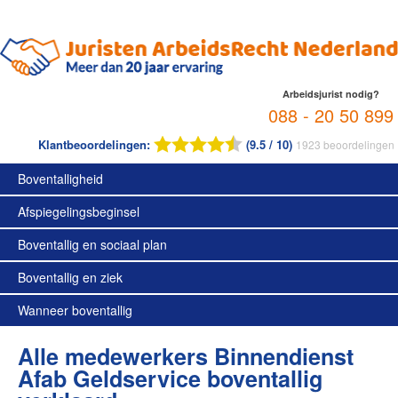
Arbeidsjurist nodig?
088 - 20 50 899
Klantbeoordelingen:
(9.5 / 10)
1923
beoordelingen
Boventalligheid
Afspiegelingsbeginsel
Boventallig en sociaal plan
Boventallig en ziek
Wanneer boventallig
Alle medewerkers Binnendienst
Afab Geldservice boventallig