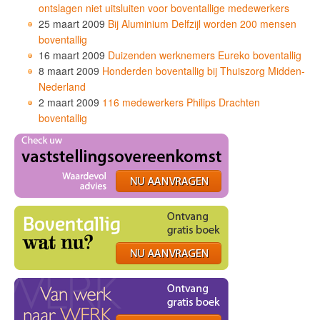
ontslagen niet uitsluiten voor boventallige medewerkers
25 maart 2009
Bij Aluminium Delfzijl worden 200 mensen
boventallig
16 maart 2009
Duizenden werknemers Eureko boventallig
8 maart 2009
Honderden boventallig bij Thuiszorg Midden-
Nederland
2 maart 2009
116 medewerkers Philips Drachten
boventallig