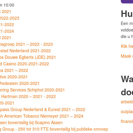
m 10:00
Hul
h 2021
-2022-2023
Een ma
21-2022
voldoe
21-2024
die u 
N 2021
iagroep 2021 – 2022 - 2023
Klik hi
dstad Nederland 2021-2022
Maak 
obs Douwe Egberts (JDE) 2021
nd Casino 2020-2021-2022
ea 2021 – 2022
Wa
tive 2020-2021
 Vredestein 2020-2021
do
ering Services Schiphol 2020-2021
& Hartman 2020 – 2021 - 2022
arbeid
020-2021
mpass Group Nederland & Eurest 2021 – 2022
outpl
tish American Tobacco Niemeyer 2021 – 2024
financ
sen boventallig bij Scapino Assen
 Group - 250 tot 310 FTE boventallig bij publieke omroep