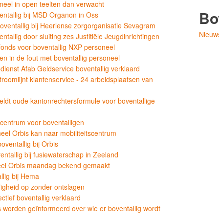
neel in open teelten dan verwacht
Bo
ntallig bij MSD Organon in Oss
ventallig bij Heerlense zorgorganisatie Sevagram
Nieuw
allig door sluiting zes Justitiële Jeugdinrichtingen
fonds voor boventallig NXP personeel
 in de fout met boventallig personeel
ienst Afab Geldservice boventallig verklaard
roomlijnt klantenservice - 24 arbeidsplaatsen van
eldt oude kantonrechtersformule voor boventallige
 centrum voor boventalligen
neel Orbis kan naar mobiliteitscentrum
ventallig bij Orbis
tallig bij fusiewaterschap in Zeeland
neel Orbis maandag bekend gemaakt
lig bij Hema
lligheid op zonder ontslagen
ctief boventallig verklaard
worden geïnformeerd over wie er boventallig wordt