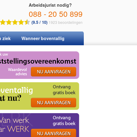
Arbeidsjurist nodig?
088 - 20 50 899
(9.5 / 10)
1923
beoordelingen
n ziek
Wanneer boventallig