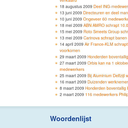
verklaard
18 augustus 2009
Deel ING-medewerk
13 juni 2009
Directeuren en deel mana
10 juni 2009
Ongeveer 60 medewerker
18 mei 2009
ABN AMRO schrapt 10.
15 mei 2009
Roto Smeets Group sch
13 mei 2009
Carinova schrapt banen
14 april 2009
Air France-KLM schrap
voorkomen
29 maart 2009
Honderden boventallig
27 maart 2009
Orbis kan na 1 oktober
medewerkers
25 maart 2009
Bij Aluminium Delfzijl
16 maart 2009
Duizenden werknemers
8 maart 2009
Honderden boventallig 
2 maart 2009
116 medewerkers Philip
Woordenlijst