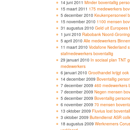
14 juni 2011
Minder boventallig perso
15 maart 2011
175 medewerkers bove
5 december 2010
Keukenpersoneel bo
15 november 2010
1100 mensen bovent
31 augustus 2010
Geld uit Europees 
1 juni 2010
Rabobank Noord-Groningen
5 april 2010
Alle medewerkers Binnend
11 maart 2010
Vodafone Nederland st
stafmedewerkers boventallig
29 januari 2010
In sociaal plan TNT g
medewerkers
6 januari 2010
Groothandel krijgt ook
14 december 2009
Boventallig perso
7 december 2009
460 medewerkers bo
7 december 2009
Negen mensen boven
5 december 2009
Boventallig perso
6 november 2009
70 mensen bovental
13 oktober 2009
Fluvius lost boventa
3 oktober 2009
Buitendienst ASR colle
18 augustus 2009
Werknemers Corus 