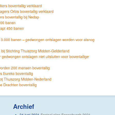
ers boventallig verklaard
gers Orbis boventallig verklaard
s boventallig bij Nedap
000 banen
rapt 450 banen
t 3.000 banen – gedwongen ontslagen worden voor alsnog
 bij Stichting Thuiszorg Midden-Gelderland
 gedwongen ontslagen niet uitsluiten voor boventallige
 worden 200 mensen boventallig
 Eureko boventallig
bij Thuiszorg Midden-Nederland
s Drachten boventallig
Archief
24 juni 2021
Sociaal plan Sonneburgh 2021