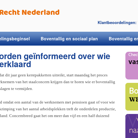
Klantbeoordelingen:
elingsbeginsel
Boventallig en sociaal plan
Boventallig e
rden geïnformeerd over wie
verklaard
t dit jaar geen kerstpakketten uitreikt, start maandag het proces
nemers van het staalconcern krijgen dan te horen wie er boventallig
slagen te vermijden.
rd omdat een aantal van de werknemers met pensioen gaat of voor wie
nkrimping van het aantal arbeidsplekken treft de onderdelen productie,
rland. Concernbreed gaat het om meer dan vijf en een half duizend