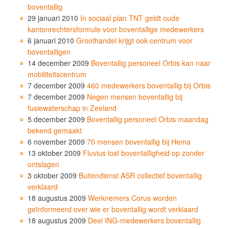
boventallig
29 januari 2010
In sociaal plan TNT geldt oude
kantonrechtersformule voor boventallige medewerkers
6 januari 2010
Groothandel krijgt ook centrum voor
boventalligen
14 december 2009
Boventallig personeel Orbis kan naar
mobiliteitscentrum
7 december 2009
460 medewerkers boventallig bij Orbis
7 december 2009
Negen mensen boventallig bij
fusiewaterschap in Zeeland
5 december 2009
Boventallig personeel Orbis maandag
bekend gemaakt
6 november 2009
70 mensen boventallig bij Hema
13 oktober 2009
Fluvius lost boventalligheid op zonder
ontslagen
3 oktober 2009
Buitendienst ASR collectief boventallig
verklaard
18 augustus 2009
Werknemers Corus worden
geïnformeerd over wie er boventallig wordt verklaard
18 augustus 2009
Deel ING-medewerkers boventallig