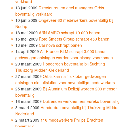
verklaard
13 juni 2009
Directeuren en deel managers Orbis
boventallig verklaard
10 juni 2009
Ongeveer 60 medewerkers boventallig bij
Nedap
18 mei 2009
ABN AMRO schrapt 10.000 banen
15 mei 2009
Roto Smeets Group schrapt 450 banen
13 mei 2009
Carinova schrapt banen
14 april 2009
Air France-KLM schrapt 3.000 banen –
gedwongen ontslagen worden voor alsnog voorkomen
29 maart 2009
Honderden boventallig bij Stichting
Thuiszorg Midden-Gelderland
27 maart 2009
Orbis kan na 1 oktober gedwongen
ontslagen niet uitsluiten voor boventallige medewerkers
25 maart 2009
Bij Aluminium Delfzijl worden 200 mensen
boventallig
16 maart 2009
Duizenden werknemers Eureko boventallig
8 maart 2009
Honderden boventallig bij Thuiszorg Midden-
Nederland
2 maart 2009
116 medewerkers Philips Drachten
boventallig