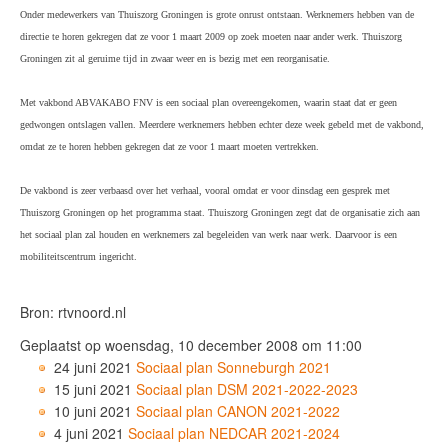
Onder medewerkers van Thuiszorg Groningen is grote onrust ontstaan. Werknemers hebben van de
directie te horen gekregen dat ze voor 1 maart 2009 op zoek moeten naar ander werk. Thuiszorg
Groningen zit al geruime tijd in zwaar weer en is bezig met een reorganisatie.
Met vakbond ABVAKABO FNV is een sociaal plan overeengekomen, waarin staat dat er geen
gedwongen ontslagen vallen. Meerdere werknemers hebben echter deze week gebeld met de vakbond,
omdat ze te horen hebben gekregen dat ze voor 1 maart moeten vertrekken.
De vakbond is zeer verbaasd over het verhaal, vooral omdat er voor dinsdag een gesprek met
Thuiszorg Groningen op het programma staat. Thuiszorg Groningen zegt dat de organisatie zich aan
het sociaal plan zal houden en werknemers zal begeleiden van werk naar werk. Daarvoor is een
mobiliteitscentrum ingericht.
Bron: rtvnoord.nl
Geplaatst op woensdag, 10 december 2008 om 11:00
24 juni 2021
Sociaal plan Sonneburgh 2021
15 juni 2021
Sociaal plan DSM 2021-2022-2023
10 juni 2021
Sociaal plan CANON 2021-2022
4 juni 2021
Sociaal plan NEDCAR 2021-2024