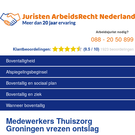
Arbeidsjurist nodig?
088 - 20 50 899
Klantbeoordelingen:
(9.5 / 10)
1923
beoordelingen
Boventalligheid
Afspiegelingsbeginsel
Boventallig en sociaal plan
Boventallig en ziek
Wanneer boventallig
Medewerkers Thuiszorg
Groningen vrezen ontslag